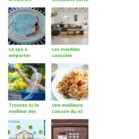
assurée pour
une échelle
passer de bons
télescopique ?
moments
Le spa à
Les meubles
emporter
consoles
partout où vous
extensibles
voulez
Trouvez ici le
Une meilleure
meilleur des
cuisson du riz
anneaux de bain
avec le cuiseur
pour votre
riz
bébé!