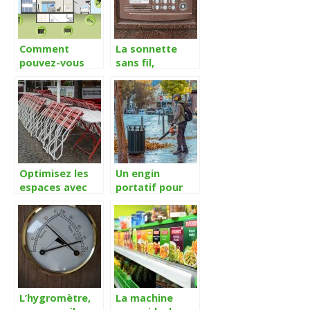
Comment
La sonnette
pouvez-vous
sans fil,
utiliser une
technique
alarme
innovatrice de
connectée?
sonnerie
Optimisez les
Un engin
espaces avec
portatif pour
les tables
vous
pliantes
débarrasser
rapidement des
feuilles mortes
L’hygromètre,
La machine