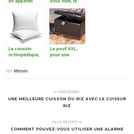
un appareil
sous vide, le
adapté et
gardien de vos
approprié pour
aliments
la mesure du
taux d’humidité
Le coussin
Le pouf XXL,
orthopédique,
pour une
pour dire adieu
détente au-
aux douleurs
dessus de vos
Par
Maison
attentes
PRÉCÉDENT
UNE MEILLEURE CUISSON DU RIZ AVEC LE CUISEUR
RIZ
PLUS RÉCENT
COMMENT POUVEZ-VOUS UTILISER UNE ALARME