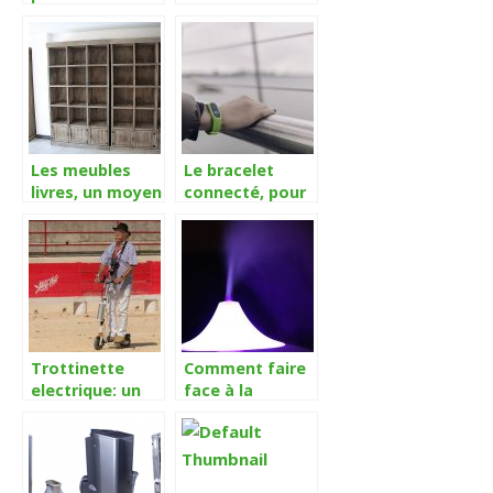
un skate
lampe frontale
électrique ?
dans votre
arsenal
d’explorateur ?
Les meubles
Le bracelet
livres, un moyen
connecté, pour
de stockage
mesurer son
efficace
activité
quotidienne
sans stress
Trottinette
Comment faire
electrique: un
face à la
accessoire de
chaleur
tous les jours
accablante de
l’été avec
succès ?