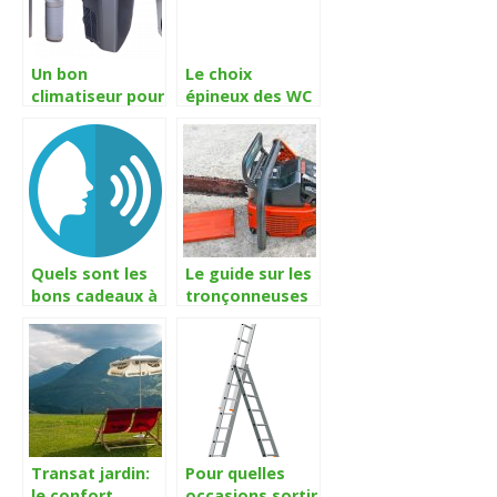
Un bon
Le choix
climatiseur pour
épineux des WC
rafraichir la
à placer dans sa
maison
maison,
comment faire
?
Quels sont les
Le guide sur les
bons cadeaux à
tronçonneuses
offrir pour les
électriques
fêtes ?
Transat jardin:
Pour quelles
le confort
occasions sortir