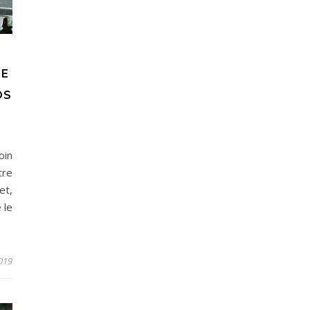
GE
OS
oin
tre
et,
 le
019