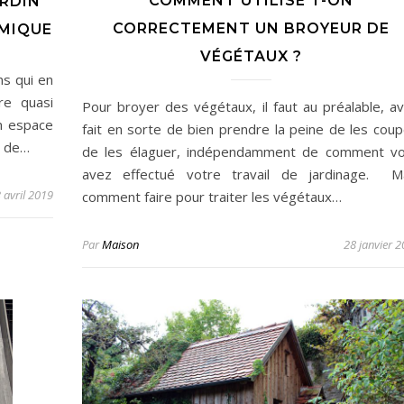
COMMENT UTILISE T-ON
ARDIN
CORRECTEMENT UN BROYEUR DE
MIQUE
VÉGÉTAUX ?
ns qui en
re quasi
Pour broyer des végétaux, il faut au préalable, av
un espace
fait en sorte de bien prendre la peine de les coup
t de…
de les élaguer, indépendamment de comment v
avez effectué votre travail de jardinage. M
 avril 2019
comment faire pour traiter les végétaux…
Par
Maison
28 janvier 