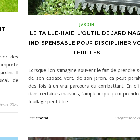
JARDIN
NT
LE TAILLE-HAIE, L’OUTIL DE JARDINA
INDISPENSABLE POUR DISCIPLINER V
FEUILLES
iver des
comporte
Lorsque l’on s’imagine souvent le fait de prendre s
ardins. Il
de son espace vert, de son jardin, ça peut paraî
pical, de
des fois à un vrai parcours du combattant. En eff
dans certaines maisons, l’ampleur que peut prendre
feuillage peut être…
évrier 2020
Par
Maison
7 septembre 2