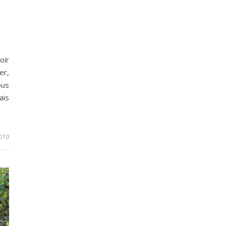
oir
er,
ous
ais
2019