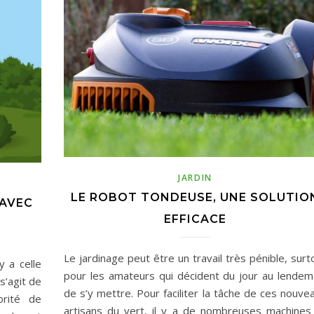
JARDIN
LE ROBOT TONDEUSE, UNE SOLUTIO
 AVEC
EFFICACE
Le jardinage peut être un travail très pénible, surt
y a celle
pour les amateurs qui décident du jour au lendem
 s’agit de
de s’y mettre. Pour faciliter la tâche de ces nouve
orité de
artisans du vert, il y a de nombreuses machines