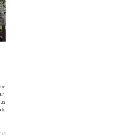
que
ur,
ous
 de
2018