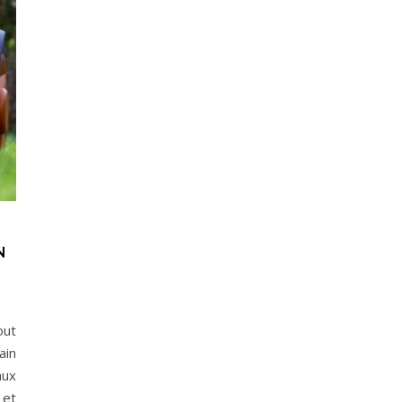
N
out
ain
aux
 et