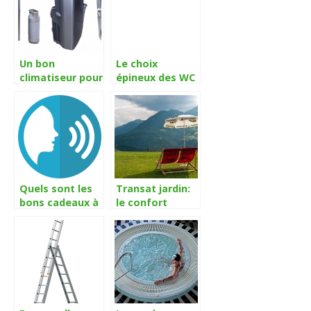
succès ?
Un bon
Le choix
climatiseur pour
épineux des WC
rafraichir la
à placer dans sa
maison
maison,
comment faire
?
Quels sont les
Transat jardin:
bons cadeaux à
le confort
offrir pour les
assurée pour
fêtes ?
passer de bons
moments