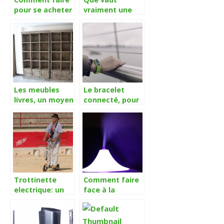
pour se acheter
vraiment une
un skate
lampe frontale
électrique ?
dans votre
arsenal
d’explorateur ?
Les meubles
Le bracelet
livres, un moyen
connecté, pour
de stockage
mesurer son
efficace
activité
quotidienne
sans stress
Trottinette
Comment faire
electrique: un
face à la
accessoire de
chaleur
tous les jours
accablante de
l’été avec