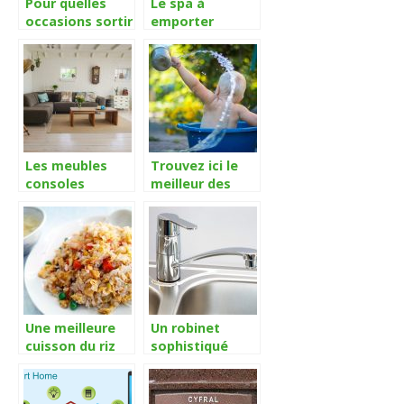
Pour quelles
Le spa à
occasions sortir
emporter
une échelle
partout où vous
télescopique ?
voulez
Les meubles
Trouvez ici le
consoles
meilleur des
extensibles
anneaux de bain
pour votre
bébé!
Une meilleure
Un robinet
cuisson du riz
sophistiqué
avec le cuiseur
pour votre
riz
cuisine