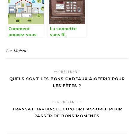
Comment
La sonnette
pouvez-vous
sans fil,
utiliser une
technique
alarme
innovatrice de
Par
Maison
connectée?
sonnerie
PRÉCÉDENT
QUELS SONT LES BONS CADEAUX À OFFRIR POUR
LES FÊTES ?
PLUS RÉCENT
TRANSAT JARDIN: LE CONFORT ASSURÉE POUR
PASSER DE BONS MOMENTS