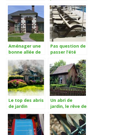
brazero en hiver
proximité,
?
trouver un
prestataire
paysagiste ou
un jardinier ici
Aménager une
Pas question de
bonne allée de
passer l’été
jardin, quelques
sans votre bain
règles à suivre
de soleil!
Le top des abris
Un abri de
de jardin
jardin, le rêve de
beaucoup
d’homme