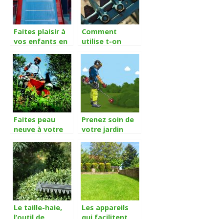
Faites plaisir à
Comment
vos enfants en
utilise t-on
leur installant
correctement
un toboggan
un broyeur de
chez vous
végétaux ?
Faites peau
Prenez soin de
neuve à votre
votre jardin
jardin grâce
avec une
débroussailleuse
débroussailleuse
thermique
Le taille-haie,
Les appareils
l’outil de
qui facilitent