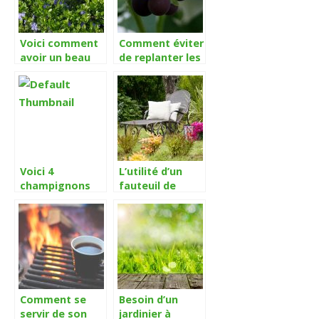
Voici comment
Comment éviter
avoir un beau
de replanter les
jardin sans
légumes de
entretien
votre potager?
Voici 4
L’utilité d’un
champignons
fauteuil de
que vous
jardin en saison
pouvez cueillir
estivale
sans crainte
dans votre
potager ou aux
alentours de la
maison
Comment se
Besoin d’un
servir de son
jardinier à