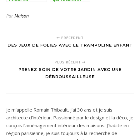
jardinage
l’entretien d’un
indispensable
jardin !
Par
Maison
pour discipliner
vos feuilles
PRÉCÉDENT
DES JEUX DE FOLIES AVEC LE TRAMPOLINE ENFANT
PLUS RÉCENT
PRENEZ SOIN DE VOTRE JARDIN AVEC UNE
DÉBROUSSAILLEUSE
Je m’appelle Romain Thibault, j’ai 30 ans et je suis
architecte d’intérieur. Passionné par le design et la déco, je
conçois l’aménagement intérieur des maisons. J’habite en
région parisienne, je suis toujours à la recherche de