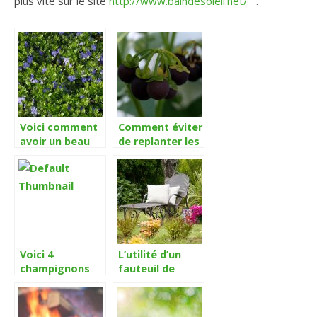
plus vite sur le site
http://www.baindesoleil.net/
.
Voici comment
Comment éviter
avoir un beau
de replanter les
jardin sans
légumes de
entretien
votre potager?
Voici 4
L’utilité d’un
champignons
fauteuil de
que vous
jardin en saison
pouvez cueillir
estivale
sans crainte