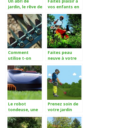
Un abri de
Faites plaisir à
jardin, le rêve de
vos enfants en
beaucoup
leur installant
d’homme
un toboggan
chez vous
Comment
Faites peau
utilise t-on
neuve à votre
correctement
jardin grâce
un broyeur de
débroussailleuse
végétaux ?
thermique
Le robot
Prenez soin de
tondeuse, une
votre jardin
solution
avec une
efficace
débroussailleuse