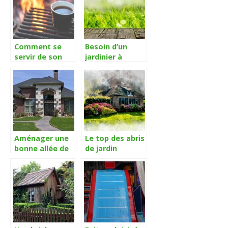
dans votre
potager ou aux
alentours de la
maison
Comment se
Besoin d’un
servir de son
jardinier à
brazero en hiver
proximité,
?
trouver un
prestataire
paysagiste ou
un jardinier ici
Aménager une
Le top des abris
bonne allée de
de jardin
jardin, quelques
règles à suivre