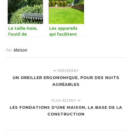
Le taille-haie,
Les appareils
l’outil de
qui facilitent
jardinage
l’entretien d’un
indispensable
jardin !
Par
Maison
pour discipliner
vos feuilles
PRÉCÉDENT
UN OREILLER ERGONOMIQUE, POUR DES NUITS
AGRÉABLES
PLUS RÉCENT
LES FONDATIONS D'UNE MAISON, LA BASE DE LA
CONSTRUCTION